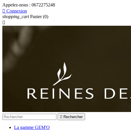
Appelez-nous :
0672275248

Connexion
shopping_cart
Panier
(0)


Rechercher
La gamme GEM'O