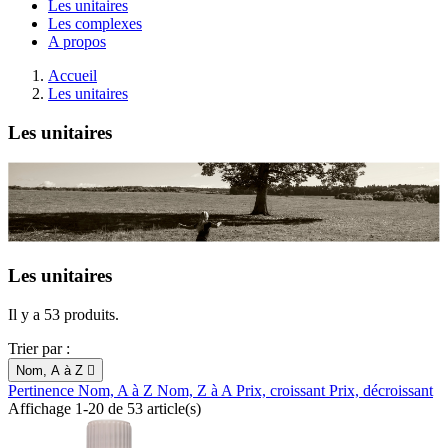
Les unitaires
Les complexes
A propos
Accueil
Les unitaires
Les unitaires
Les unitaires
Il y a 53 produits.
Trier par :
Nom, A à Z

Pertinence
Nom, A à Z
Nom, Z à A
Prix, croissant
Prix, décroissant
Affichage 1-20 de 53 article(s)