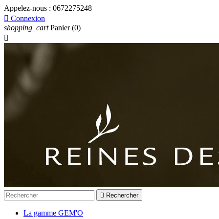
Appelez-nous :
0672275248

Connexion
shopping_cart
Panier
(0)


Rechercher
La gamme GEM'O